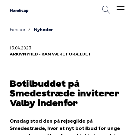
Gå
til
Handicap
hovedindhold
Forside
Nyheder
Brødkrumme
13.04.2023
ARKIVNYHED - KAN VÆRE FORÆLDET
Botilbuddet på
Smedestræde inviterer
Valby indenfor
Onsdag stod den på rejsegilde på
Smedestræde, hvor et nyt botilbud for unge