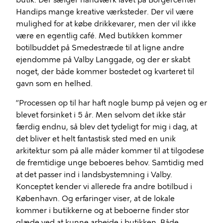
butik. Der sælger håndværk lavet på Borgercenter
Handips mange kreative værksteder. Der vil være
mulighed for at købe drikkevarer, men der vil ikke
være en egentlig café. Med butikken kommer
botilbuddet på Smedestræde til at ligne andre
ejendomme på Valby Langgade, og der er skabt
noget, der både kommer bostedet og kvarteret til
gavn som en helhed.
”Processen op til har haft nogle bump på vejen og er
blevet forsinket i 5 år. Men selvom det ikke står
færdig endnu, så blev det tydeligt for mig i dag, at
det bliver et helt fantastisk sted med en unik
arkitektur som på alle måder kommer til at tilgodese
de fremtidige unge beboeres behov. Samtidig med
at det passer ind i landsbystemning i Valby.
Konceptet kender vi allerede fra andre botilbud i
København. Og erfaringer viser, at de lokale
kommer i butikkerne og at beboerne finder stor
glæde ved at kunne arbejde i butikken. Både