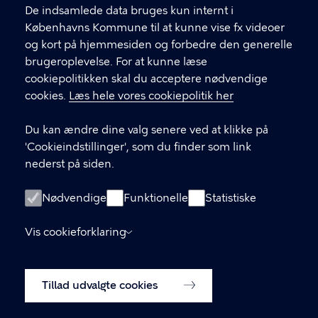
De indsamlede data bruges kun internt i
Din Sociale Indgang - Voksne
Københavns Kommune til at kunne vise fx videoer
Her finder du din Sociale Indgang, hvis du er
og kort på hjemmesiden og forbedre den generelle
over 18 år eller er bekymret for en anden
brugeroplevelse. For at kunne læse
borger over 18 år.
cookiepolitikken skal du acceptere nødvendige
Din Sociale Indgang - Børn
cookies.
Læs hele vores cookiepolitik her
Her finder du Din Sociale Indgang, hvis du er
under 18 år eller er forældre/værge for et barn
Du kan ændre dine valg senere ved at klikke på
under 18 år.
'Cookieindstillinger', som du finder som link
nederst på siden.
LINKS
Nødvendige
Funktionelle
Statistiske
Hjælpemidler
Vis cookieforklaring
Selvbetjeningsløsninger
Tilgængelighedserklæring
Tillad udvalgte cookies
Nyhedsbrev
Få læst højt