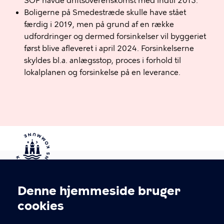
SOF havde driftsoverenskomst med indtil 2013.
Boligerne på Smedestræde skulle have stået
færdig i 2019, men på grund af en række
udfordringer og dermed forsinkelser vil byggeriet
først blive afleveret i april 2024. Forsinkelserne
skyldes bl.a. anlægsstop, proces i forhold til
lokalplanen og forsinkelse på en leverance.
Denne hjemmeside bruger
Cookieindstillinger
cookies
KONTAKT