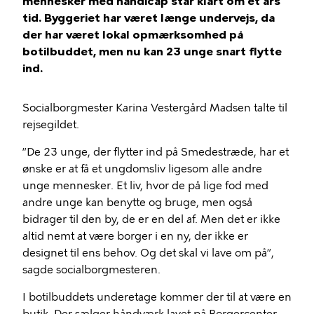
mennesker med handicap står klart om et års
tid. Byggeriet har været længe undervejs, da
der har været lokal opmærksomhed på
botilbuddet, men nu kan 23 unge snart flytte
ind.
Socialborgmester Karina Vestergård Madsen talte til
rejsegildet.
”De 23 unge, der flytter ind på Smedestræde, har et
ønske er at få et ungdomsliv ligesom alle andre
unge mennesker. Et liv, hvor de på lige fod med
andre unge kan benytte og bruge, men også
bidrager til den by, de er en del af. Men det er ikke
altid nemt at være borger i en ny, der ikke er
designet til ens behov. Og det skal vi lave om på”,
sagde socialborgmesteren.
I botilbuddets underetage kommer der til at være en