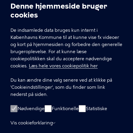
Denne hjemmeside bruger
Cookieindstillinger
cookies
KONTAKT
De indsamlede data bruges kun internt i
Din Sociale Indgang - Voksne
Københavns Kommune til at kunne vise fx videoer
Her finder du din Sociale Indgang, hvis du er
og kort på hjemmesiden og forbedre den generelle
over 18 år eller er bekymret for en anden
brugeroplevelse. For at kunne læse
borger over 18 år.
cookiepolitikken skal du acceptere nødvendige
Din Sociale Indgang - Børn
cookies.
Læs hele vores cookiepolitik her
Her finder du Din Sociale Indgang, hvis du er
under 18 år eller er forældre/værge for et barn
Du kan ændre dine valg senere ved at klikke på
under 18 år.
'Cookieindstillinger', som du finder som link
nederst på siden.
LINKS
Nødvendige
Funktionelle
Statistiske
Hjælpemidler
Vis cookieforklaring
Selvbetjeningsløsninger